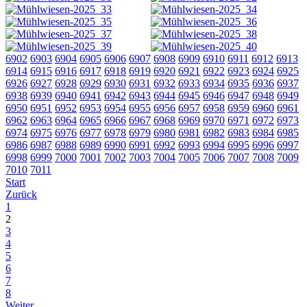
6902
6903
6904
6905
6906
6907
6908
6909
6910
6911
6912
6913
6914
6915
6916
6917
6918
6919
6920
6921
6922
6923
6924
6925
6926
6927
6928
6929
6930
6931
6932
6933
6934
6935
6936
6937
6938
6939
6940
6941
6942
6943
6944
6945
6946
6947
6948
6949
6950
6951
6952
6953
6954
6955
6956
6957
6958
6959
6960
6961
6962
6963
6964
6965
6966
6967
6968
6969
6970
6971
6972
6973
6974
6975
6976
6977
6978
6979
6980
6981
6982
6983
6984
6985
6986
6987
6988
6989
6990
6991
6992
6993
6994
6995
6996
6997
6998
6999
7000
7001
7002
7003
7004
7005
7006
7007
7008
7009
7010
7011
Start
Zurück
1
2
3
4
5
6
7
8
Weiter