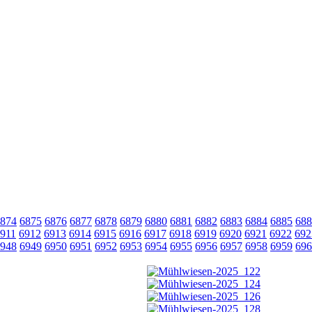
874
6875
6876
6877
6878
6879
6880
6881
6882
6883
6884
6885
688
911
6912
6913
6914
6915
6916
6917
6918
6919
6920
6921
6922
692
948
6949
6950
6951
6952
6953
6954
6955
6956
6957
6958
6959
696