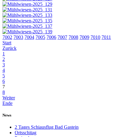
7002
7003
7004
7005
7006
7007
7008
7009
7010
7011
Start
Zurück
1
2
3
4
5
6
7
8
Weiter
Ende
News
2 Tages Schiausflug Bad Gastein
Ortsschitag