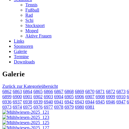
Tennis
Fußball
Rad
Schi
Stocksport
Moped
Aktive Frauen
Links
Sponsoren
Galerie
Termine
Downloads
Galerie
Zurück zur Kategorieübersicht
6862
6863
6864
6865
6866
6867
6868
6869
6870
6871
6872
6873
6
6899
6900
6901
6902
6903
6904
6905
6906
6907
6908
6909
6910
6
6936
6937
6938
6939
6940
6941
6942
6943
6944
6945
6946
6947
6
6973
6974
6975
6976
6977
6978
6979
6980
6981